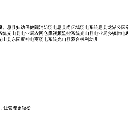
项。息县妇幼保健院消防弱电息县尚亿城弱电系统息县龙湖公园
系统光山县电业局农网仓库视频监控系统光山县电业局乡镇供电
光山县东园聚神电商弱电系统光山县蒙台梭利幼儿
，让管理更轻松